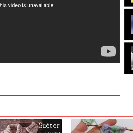
y crochet blanket , easy baby blanket , easy baby blanket crochet ,
tting baby blanket , knitting baby blanket patterns , knitting baby
 tunusian pattern , tunucia , tunisian patterns , tunisian pattern ,
tutorial, beginning , beginning tunisian work, beginning crochet , easy
nner crochet , beginners for crochet , tunisian work for beginners ,
rial , crochet knitting , crochet pattern , crochet patterns , beginner
 renkli, çok kolay, tığ işi, bebek battaniyesi, örgü modeli, örgü
ti bebek battaniyesi örgü modeli, bebek battaniye örgü modelleri
kisi bebek battaniyesi örgü modeli, baby blanket
N AŞAĞIDAKİ LİNKİ TIKLAYINIZ
https://www.youtube.com/results?