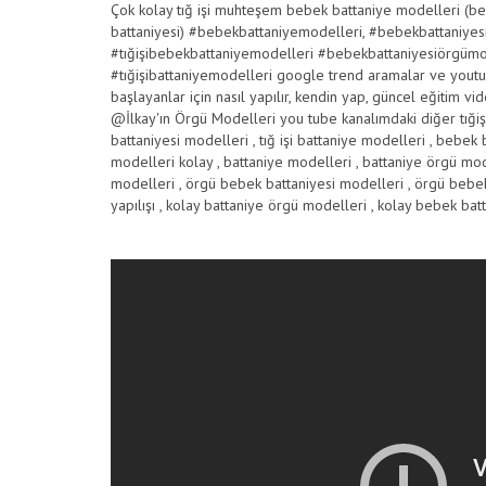
Çok kolay tığ işi muhteşem bebek battaniye modelleri (beb
battaniyesi) #bebekbattaniyemodelleri, #bebekbattaniy
#tığişibebekbattaniyemodelleri #bebekbattaniyesiörgüm
#tığişibattaniyemodelleri google trend aramalar ve youtu
başlayanlar için nasıl yapılır, kendin yap, güncel eğitim vi
@İlkay'ın Örgü Modelleri you tube kanalımdaki diğer tığ
battaniyesi modelleri , tığ işi battaniye modelleri , bebek bat
modelleri kolay , battaniye modelleri , battaniye örgü mode
modelleri , örgü bebek battaniyesi modelleri , örgü bebek
yapılışı , kolay battaniye örgü modelleri , kolay bebek batt
modelleri , yeni bebek battaniye modelleri , yeni bebek b
örgü modelleri bebek , battaniye modelleri örgü , bebek ba
örgü bebek battaniye , en yeni bebek battaniye modelleri , t
bebek battaniyeleri , kolay bebek battaniye modeli, tunus iş
battaniye modelleri , tunus işi bebek battaniyesi, kadife 
battaniye modelleri , kolay kadife battaniye modelleri , tığ i
kadife bebek battaniyesi, crochet blanket , baby blanket pat
blanket , knit blanket, how to crochet a blanket , knitted ba
beginners, how to crochet , learn to crochet, weighted blan
easy knitting for kids, handwork at home, stitch , Free Croc
crochet blanket baby , crochet blanket pattern , crochet bl
baby blankets , baby blanket crochet patterns , beginner c