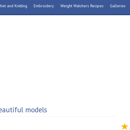
het and Knitting
Embroidery
Weight Watchers Recipes
Galleries
eautiful models