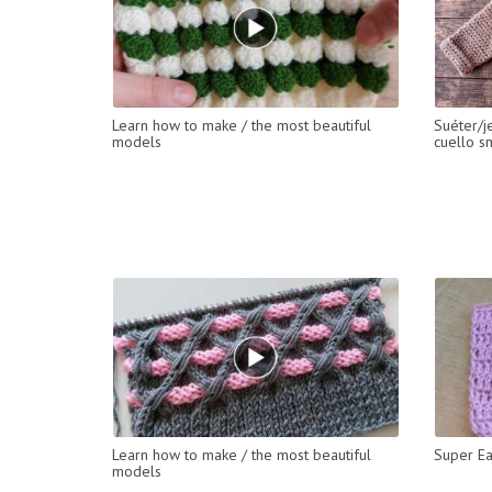
Learn how to make / the most beautiful
Suéter/j
models
cuello s
Learn how to make / the most beautiful
Super Ea
models