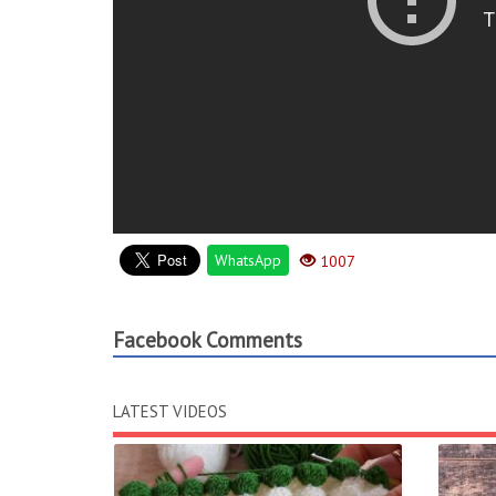
beginner crochet stitches , beginner crochet tutorial , eas
easy baby blanket knitting , easy baby blanket pattern , kni
blanket for beginners , tunisian , tunusian crochet , crochet ,
tunisian knitting , tunisian knitting pattern , tunisian work 
tunisian pattern , easy crochet , easy crochet pattern, begi
new beginning tunisian work tutorial , beginner crochet tuto
crochet for tutorial KANALIMDAKİ İÇERİKLERDEN BAZILARI İki
modelleri
https://youtu.be/IA_f0hjAZF4
Tığ işi çiçek sepe
https://youtu.be/bo790YfJsG8
İki renkli tığ işi kelebek et
https://youtu.be/bk3vtrpahP8
ÜCRETSİZ ABONE OLMAK İÇİ
searc..
.
WhatsApp
1007
Facebook Comments
LATEST VIDEOS