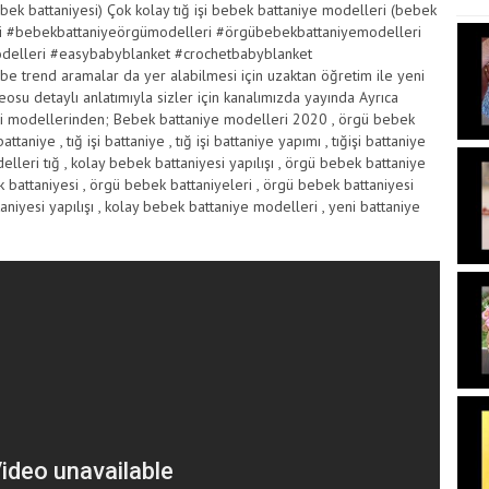
ek battaniyesi) Çok kolay tığ işi bebek battaniye modelleri (bebek
esi #bebekbattaniyeörgümodelleri #örgübebekbattaniyemodelleri
odelleri #easybabyblanket #crochetbabyblanket
be trend aramalar da yer alabilmesi için uzaktan öğretim ile yeni
deosu detaylı anlatımıyla sizler için kanalımızda yayında Ayrıca
işi modellerinden; Bebek battaniye modelleri 2020 , örgü bebek
taniye , tığ işi battaniye , tığ işi battaniye yapımı , tığişi battaniye
lleri tığ , kolay bebek battaniyesi yapılışı , örgü bebek battaniye
 battaniyesi , örgü bebek battaniyeleri , örgü bebek battaniyesi
aniyesi yapılışı , kolay bebek battaniye modelleri , yeni battaniye
attaniyesi örgü modelleri , battaniye örgü modelleri, battaniye
ttaniye modelleri yapılışı , örgü battaniye modelleri ve yapılışı ,
ığ işi bebek battaniye modelleri , tığ işi bebek battaniyesi , tığ işi
i battaniye , tunus işi battaniye modelleri , tunus işi bebek
battaniye örgü modelleri , kadife battaniye bebek, kadife bebek
şi kadife ipten bebek battaniyesi , tığ işi kadife battaniye , tığ işi
terns , how to knit a blanket , crochet blanket stitch , blanket , baby
by blanket , crocheted baby, knitting patterns , crochet , knitting for
ket, crochet baby blanket , crochet for beginners , easy crochet ,
het Pattern , crochet blanket patterns , crochet blanket border ,
anket for beginners , baby blanket crochet , baby blanket knitting ,
rochet , beginner crochet blanket , beginner crochet baby blanket ,