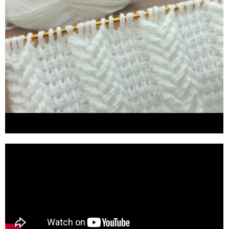
dünya trendi, youtube trend, trend, 2020 trend, elle
örgü, örgü modellerini içeren yutup videolar dan
bazılarına aşağıdaki linklerden ulaşabilirsiniz.
Videolarımın devami için youtube kanalıma abone olun
lütfen...Youtube tredaamalar da ençk tercih ediln elle
örgü bebek battaniyesi örerken merak edilen sorular ve
cevapları videomda -Bebek battaniye modellerini
örerken hangi türde ve ne renk ip kullanmalıyız? -Bebek
battaniye modellerini örerken kaç numara tığ tercih
etmeliyiz? -Bebek battaniyesi ne kaç zincir çekilerek
başlanır ? my knitting hobby youtube kanalımdaki diğer
tığişi , en yeni , elle örgü modellerim , Bebek battaniye
modelleri 2021 , örgü bebek battaniyesi modelleri ,
örgü tv battaniyesi, örgü diz battaniyesi, tığ işi battaniye
modelleri , bebek battaniye , tığ işi battaniye , tığ işi
battaniye yapımı , tığişi battaniye modelleri kolay ,
battaniye modelleri , battaniye örgü modelleri tığ ,
kolay bebek battaniyesi yapılışı , örgü bebek battaniye
modelleri , örgü bebek battaniyesi modelleri , örgü
bebek battaniyesi , örgü bebek battaniyeleri , örgü bebek
battaniyesi yapılışı , zigzag battaniye, bebek battaniyesi
örgü modelleri tığ , battaniye modelleri kolay , kolay
battaniye örgü modelleri , kolay bebek battaniyesi