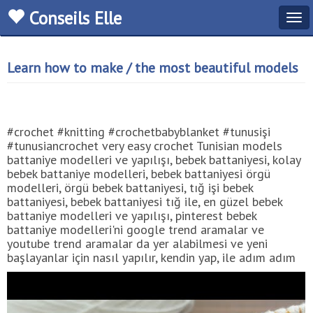
Conseils Elle
Tog
navi
Learn how to make / the most beautiful models
#crochet #knitting #crochetbabyblanket #tunusişi
#tunusiancrochet very easy crochet Tunisian models
battaniye modelleri ve yapılışı, bebek battaniyesi, kolay
bebek battaniye modelleri, bebek battaniyesi örgü
modelleri, örgü bebek battaniyesi, tığ işi bebek
battaniyesi, bebek battaniyesi tığ ile, en güzel bebek
battaniye modelleri ve yapılışı, pinterest bebek
battaniye modelleri'ni google trend aramalar ve
youtube trend aramalar da yer alabilmesi ve yeni
başlayanlar için nasıl yapılır, kendin yap, ile adım adım
anlattım.Umarım faydalı bir eğitim videosu olur. My
Knitting Hobby youtube kanalımda ki diğer güncel
egitim videosu, uzaktan öğretim video, world trend,