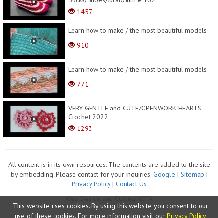
Socks/Shoes/Jurab/Jutti # 167
1457
Learn how to make / the most beautiful models
910
Learn how to make / the most beautiful models
771
VERY GENTLE and CUTE/OPENWORK HEARTS
Crochet 2022
1293
All content is in its own resources. The contents are added to the site
by embedding. Please contact for your inquiries.
Google
|
Sitemap
|
Privacy Policy
|
Contact Us
Web Design and Coding
KOTA
This website uses cookies. By using this website you consent to our
use of these cookies. For more information visit our
Privacy Policy